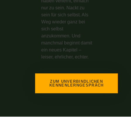
haben verlernt, einfach
nur zu sein. Nackt zu
sein für sich selbst. Als
Weg wieder ganz bei
sich selbst
anzukommen. Und
manchmal beginnt damit
ein neues Kapitel –
leiser, ehrlicher, echter.
ZUM UNVERBINDLICHEN
KENNENLERNGESPRÄCH