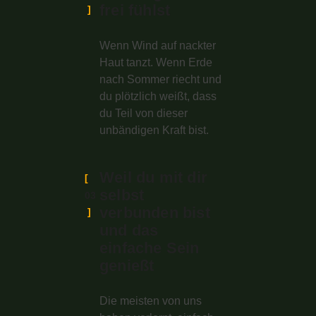
frei fühlst
Wenn Wind auf nackter
Haut tanzt. Wenn Erde
nach Sommer riecht und
du plötzlich weißt, dass
du Teil von dieser
unbändigen Kraft bist.
Weil du mit dir
selbst
03
verbunden bist
und das
einfache Sein
genießt
Die meisten von uns